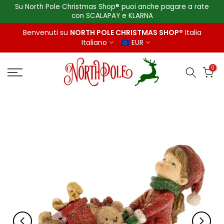
Su North Pole Christmas Shop® puoi anche pagare a rate
Salta
con SCALAPAY e KLARNA
al
contenuto
Benvenuti su
NORTH POLE CHRISTMAS SHOP®
Italia
Italiano
EUR
0