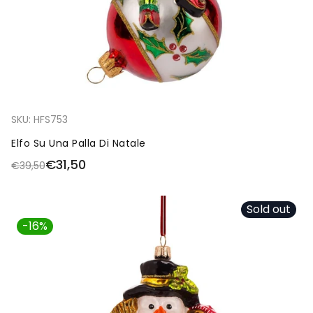
SKU:
HFS753
Elfo Su Una Palla Di Natale
€31,50
€39,50
Sold out
-16%