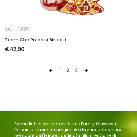
SKU:
HFS197
Team Che Prepara Biscotti
€42,90
1
2
3
Siamo lieti di presentarvi Huras Family Glassware
Polonia, un'azienda artigianale di grande tradizione
nel cuore dell'Europa, dedicata alla creazione di