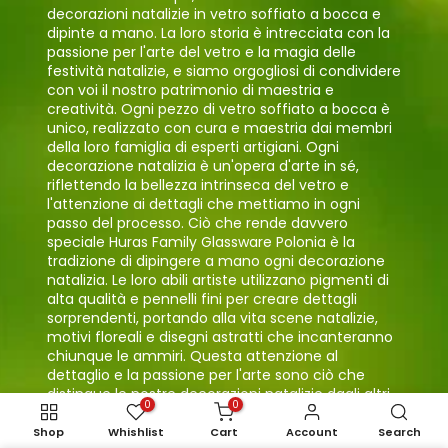
decorazioni natalizie in vetro soffiato a bocca e
dipinte a mano. La loro storia è intrecciata con la
passione per l'arte del vetro e la magia delle
festività natalizie, e siamo orgogliosi di condividere
con voi il nostro patrimonio di maestria e
creatività. Ogni pezzo di vetro soffiato a bocca è
unico, realizzato con cura e maestria dai membri
della loro famiglia di esperti artigiani. Ogni
decorazione natalizia è un'opera d'arte in sé,
riflettendo la bellezza intrinseca del vetro e
l'attenzione ai dettagli che mettiamo in ogni
passo del processo. Ciò che rende davvero
speciale Huras Family Glassware Polonia è la
tradizione di dipingere a mano ogni decorazione
natalizia. Le loro abili artiste utilizzano pigmenti di
alta qualità e pennelli fini per creare dettagli
sorprendenti, portando alla vita scene natalizie,
motivi floreali e disegni astratti che incanteranno
chiunque le ammiri. Questa attenzione al
dettaglio e la passione per l'arte sono ciò che
distingue le nostre decorazioni natalizie dagli altri
0
0
prodotti in vetro disponibili sul mercato. Le
decorazioni natalizie di Huras Family Glassware
Shop
Whishlist
Cart
Account
Search